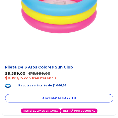
Pileta De 3 Aros Colores Sun Club
$9.599,00
$15.999,00
$8.159,15
con transferencia
9
cuotas
sin interés
de
$1.066,56
RECIBÍ EL LUNES EN AMBA
RETIRÁ POR SUCURSAL