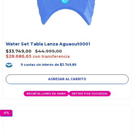
Water Set Tabla Lanza Aguaout0001
$33.749,00
$44.999,00
$28.686,65
con transferencia
9
cuotas
sin interés
de
$3.749,89
RECIBÍ EL LUNES EN AMBA
RETIRÁ POR SUCURSAL
-
5
%