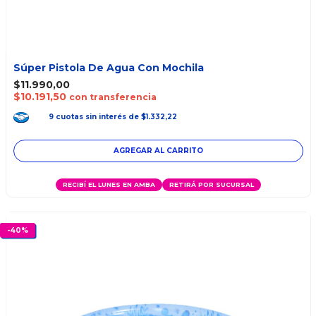
Súper Pistola De Agua Con Mochila
$11.990,00
$10.191,50
con transferencia
9
cuotas
sin interés
de
$1.332,22
AGREGAR AL CARRITO
RECIBÍ EL LUNES EN AMBA
RETIRÁ POR SUCURSAL
-
40
%