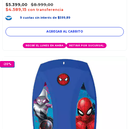
$5.399,00
$8.999,00
$4.589,15
con transferencia
9
cuotas
sin interés
de
$599,89
RECIBÍ EL LUNES EN AMBA
RETIRÁ POR SUCURSAL
-
20
%