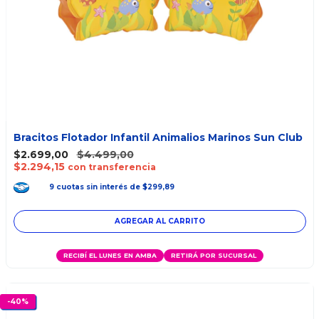
Bracitos Flotador Infantil Animalios Marinos Sun Club
$2.699,00
$4.499,00
$2.294,15
con transferencia
9
cuotas
sin interés
de
$299,89
AGREGAR AL CARRITO
RECIBÍ EL LUNES EN AMBA
RETIRÁ POR SUCURSAL
-
40
%