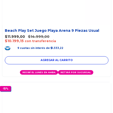
Beach Play Set Juego Playa Arena 9 Piezas Usual
$11.999,00
$14.999,00
$10.199,15
con transferencia
9
cuotas
sin interés
de
$1.333,22
RECIBÍ EL LUNES EN AMBA
RETIRÁ POR SUCURSAL
-
15
%