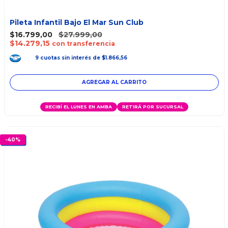
Pileta Infantil Bajo El Mar Sun Club
$16.799,00
$27.999,00
$14.279,15
con transferencia
9
cuotas
sin interés
de
$1.866,56
RECIBÍ EL LUNES EN AMBA
RETIRÁ POR SUCURSAL
-
40
%