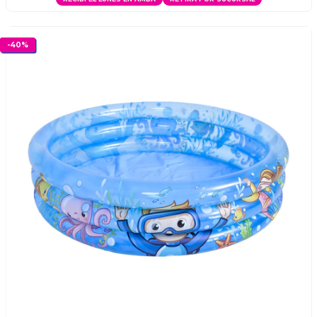
-
40
%