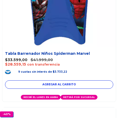
Tabla Barrenador Niños Spiderman Marvel
$33.599,00
$41.999,00
$28.559,15
con transferencia
9
cuotas
sin interés
de
$3.733,22
AGREGAR AL CARRITO
RECIBÍ EL LUNES EN AMBA
RETIRÁ POR SUCURSAL
-
40
%