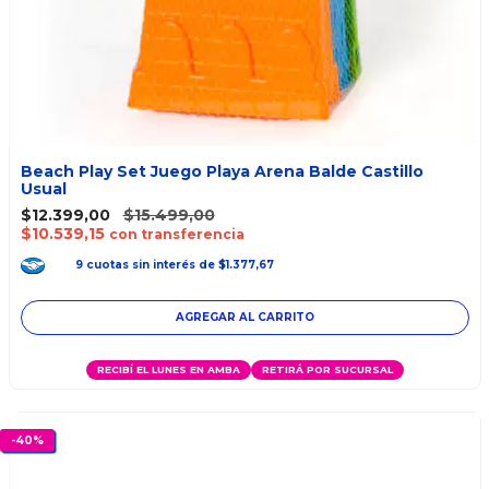
Beach Play Set Juego Playa Arena Balde Castillo
Usual
$12.399,00
$15.499,00
$10.539,15
con transferencia
9
cuotas
sin interés
de
$1.377,67
RECIBÍ EL LUNES EN AMBA
RETIRÁ POR SUCURSAL
-
40
%