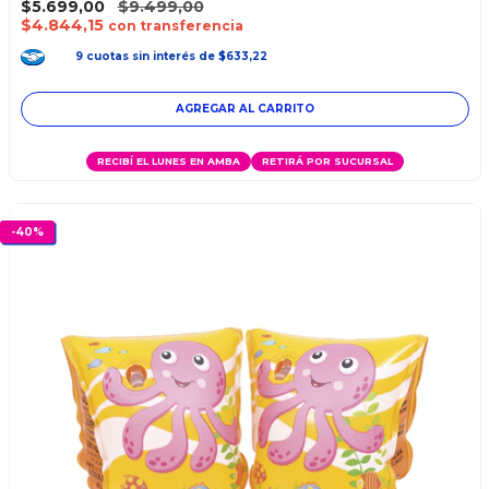
$5.699,00
$9.499,00
$4.844,15
con transferencia
9
cuotas
sin interés
de
$633,22
RECIBÍ EL LUNES EN AMBA
RETIRÁ POR SUCURSAL
-
40
%