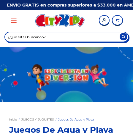
en compras superiores a $33.000 en AMBA*
/
Comprá 
Inicio
/
JUEGOS Y JUGUETES
/
Juegos De Agua y Playa
Juegos De Agua y Playa