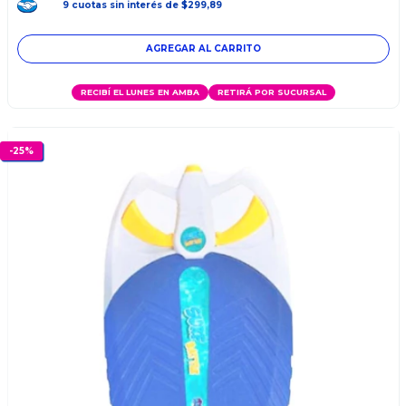
9
cuotas
sin interés
de
$299,89
RECIBÍ EL LUNES EN AMBA
RETIRÁ POR SUCURSAL
-
25
%