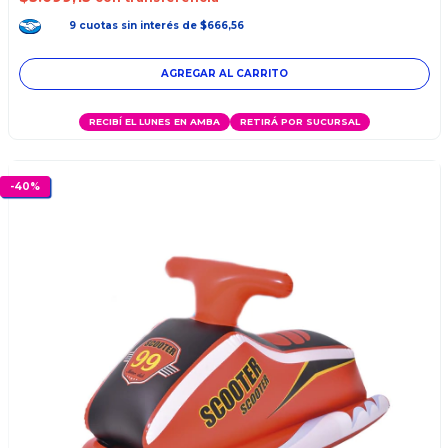
9
cuotas
sin interés
de
$666,56
AGREGAR AL CARRITO
RECIBÍ EL LUNES EN AMBA
RETIRÁ POR SUCURSAL
-
40
%