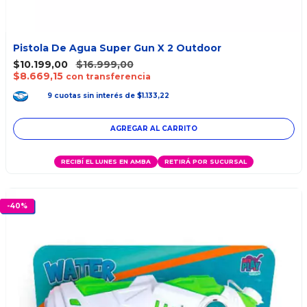
Pistola De Agua Super Gun X 2 Outdoor
$10.199,00
$16.999,00
$8.669,15
con transferencia
9
cuotas
sin interés
de
$1.133,22
RECIBÍ EL LUNES EN AMBA
RETIRÁ POR SUCURSAL
-
40
%