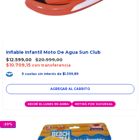
Inflable Infantil Moto De Agua Sun Club
$12.599,00
$20.999,00
$10.709,15
con transferencia
9
cuotas
sin interés
de
$1.399,89
AGREGAR AL CARRITO
RECIBÍ EL LUNES EN AMBA
RETIRÁ POR SUCURSAL
-
20
%