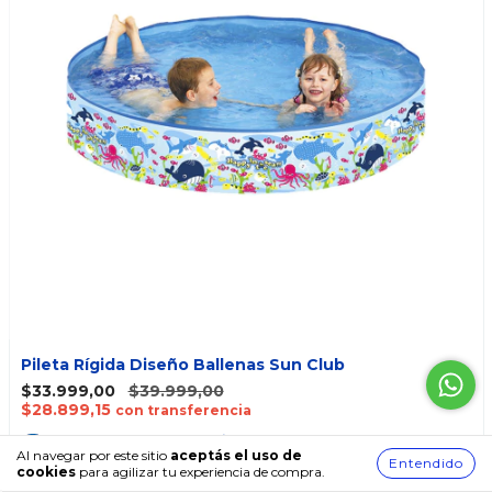
Pileta Rígida Diseño Ballenas Sun Club
$33.999,00
$39.999,00
$28.899,15
con transferencia
9
cuotas
sin interés
de
$3.777,67
Al navegar por este sitio
aceptás el uso de
Entendido
cookies
para agilizar tu experiencia de compra.