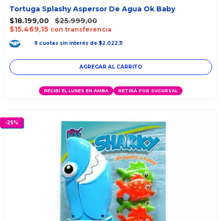
Tortuga Splashy Aspersor De Agua Ok Baby
$18.199,00
$25.999,00
$15.469,15
con transferencia
9
cuotas
sin interés
de
$2.022,11
AGREGAR AL CARRITO
RECIBÍ EL LUNES EN AMBA
RETIRÁ POR SUCURSAL
-
25
%