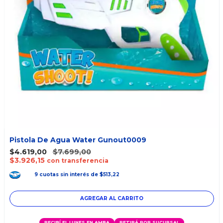
Pistola De Agua Water Gunout0009
$4.619,00
$7.699,00
$3.926,15
con transferencia
9
cuotas
sin interés
de
$513,22
RECIBÍ EL LUNES EN AMBA
RETIRÁ POR SUCURSAL