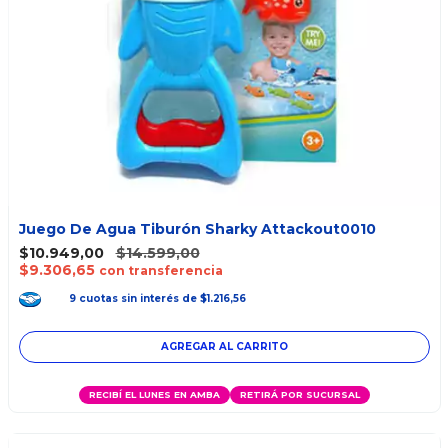
Juego De Agua Tiburón Sharky Attackout0010
$10.949,00
$14.599,00
$9.306,65
con transferencia
9
cuotas
sin interés
de
$1.216,56
RECIBÍ EL LUNES EN AMBA
RETIRÁ POR SUCURSAL