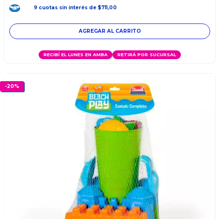
9
cuotas
sin interés
de
$711,00
RECIBÍ EL LUNES EN AMBA
RETIRÁ POR SUCURSAL
-
20
%