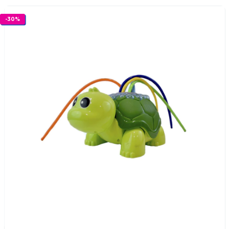
-
30
%