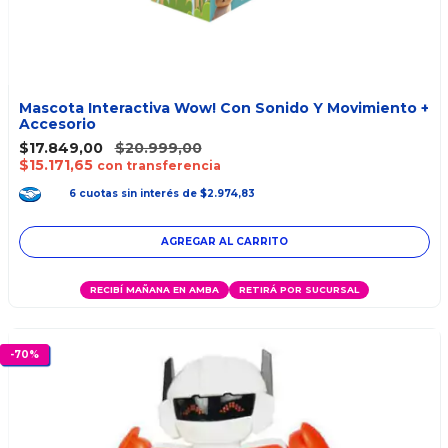
Mascota Interactiva Wow! Con Sonido Y Movimiento +
Accesorio
$17.849,00
$20.999,00
$15.171,65
con transferencia
6
cuotas
sin interés
de
$2.974,83
AGREGAR AL CARRITO
RECIBÍ MAÑANA EN AMBA
RETIRÁ POR SUCURSAL
-
70
%