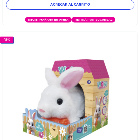
RECIBÍ MAÑANA EN AMBA
RETIRÁ POR SUCURSAL
-
15
%