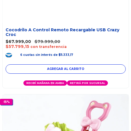
Cocodrilo A Control Remoto Recargable USB Crazy
Croc
$67.999,00
$79.999,00
$57.799,15
con transferencia
6
cuotas
sin interés
de
$11.333,17
RECIBÍ MAÑANA EN AMBA
RETIRÁ POR SUCURSAL
-
15
%