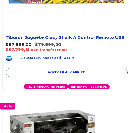
Tiburón Juguete Crazy Shark A Control Remoto USB
$67.999,00
$79.999,00
$57.799,15
con transferencia
6
cuotas
sin interés
de
$11.333,17
RECIBÍ MAÑANA EN AMBA
RETIRÁ POR SUCURSAL
-
30
%