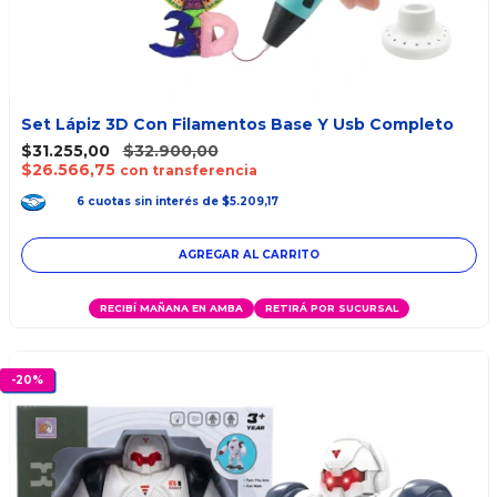
Set Lápiz 3D Con Filamentos Base Y Usb Completo
$31.255,00
$32.900,00
$26.566,75
con transferencia
6
cuotas
sin interés
de
$5.209,17
RECIBÍ MAÑANA EN AMBA
RETIRÁ POR SUCURSAL
-
20
%