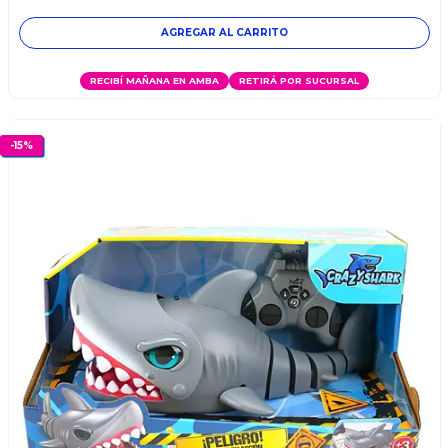
RECIBÍ MAÑANA EN AMBA
RETIRÁ POR SUCURSAL
-
15
%