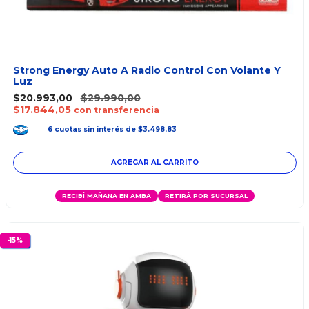
Strong Energy Auto A Radio Control Con Volante Y
Luz
$20.993,00
$29.990,00
$17.844,05
con transferencia
6
cuotas
sin interés
de
$3.498,83
RECIBÍ MAÑANA EN AMBA
RETIRÁ POR SUCURSAL
-
15
%