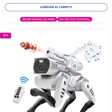
RECIBÍ MAÑANA EN AMBA
RETIRÁ POR SUCURSAL
-
15
%