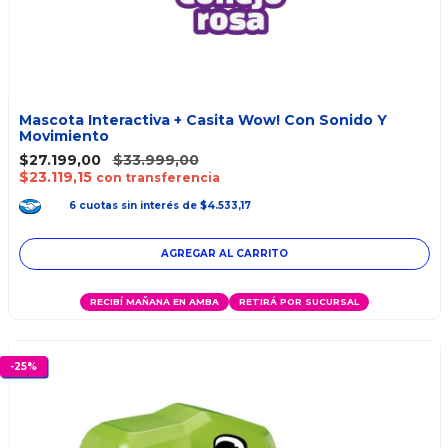
Mascota Interactiva + Casita Wow! Con Sonido Y
Movimiento
$27.199,00
$33.999,00
$23.119,15
con transferencia
6
cuotas
sin interés
de
$4.533,17
AGREGAR AL CARRITO
RECIBÍ MAÑANA EN AMBA
RETIRÁ POR SUCURSAL
-
25
%