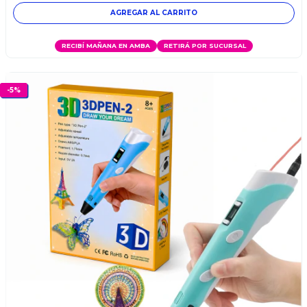
RECIBÍ MAÑANA EN AMBA
RETIRÁ POR SUCURSAL
-
5
%