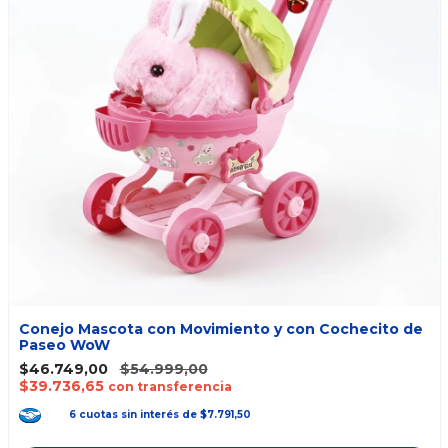
Conejo Mascota con Movimiento y con Cochecito de
Paseo WoW
$46.749,00
$54.999,00
$39.736,65
con transferencia
6
cuotas
sin interés
de
$7.791,50