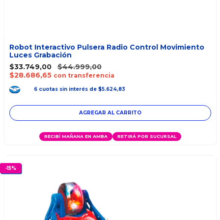
Robot Interactivo Pulsera Radio Control Movimiento
Luces Grabación
$33.749,00
$44.999,00
$28.686,65
con transferencia
6
cuotas
sin interés
de
$5.624,83
RECIBÍ MAÑANA EN AMBA
RETIRÁ POR SUCURSAL
-
15
%