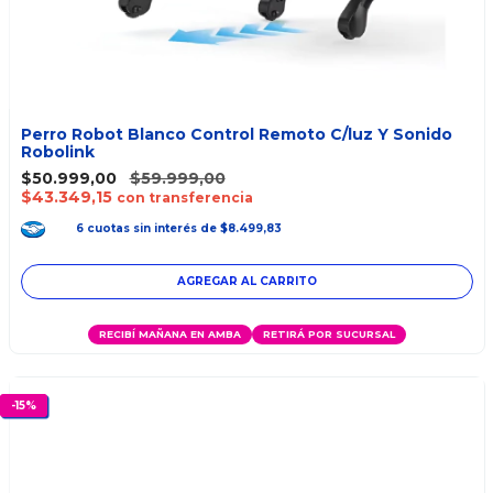
Perro Robot Blanco Control Remoto C/luz Y Sonido
Robolink
$50.999,00
$59.999,00
$43.349,15
con transferencia
6
cuotas
sin interés
de
$8.499,83
RECIBÍ MAÑANA EN AMBA
RETIRÁ POR SUCURSAL
-
15
%