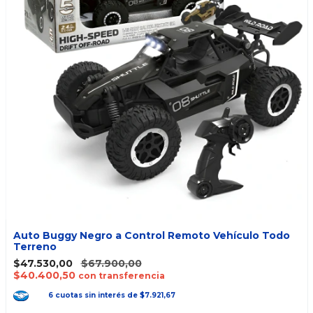
Auto Buggy Negro a Control Remoto Vehículo Todo
Terreno
$47.530,00
$67.900,00
$40.400,50
con transferencia
6
cuotas
sin interés
de
$7.921,67