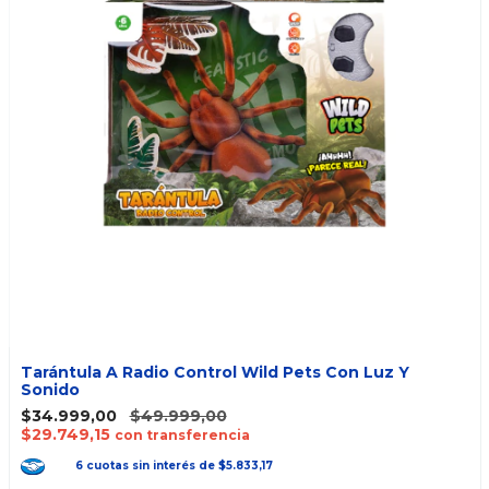
Tarántula A Radio Control Wild Pets Con Luz Y
Sonido
$34.999,00
$49.999,00
$29.749,15
con transferencia
6
cuotas
sin interés
de
$5.833,17