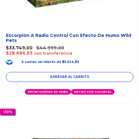
Escorpión A Radio Control Con Efecto De Humo Wild
Pets
$33.749,00
$44.999,00
$28.686,65
con transferencia
6
cuotas
sin interés
de
$5.624,83
RECIBÍ MAÑANA EN AMBA
RETIRÁ POR SUCURSAL
-
30
%