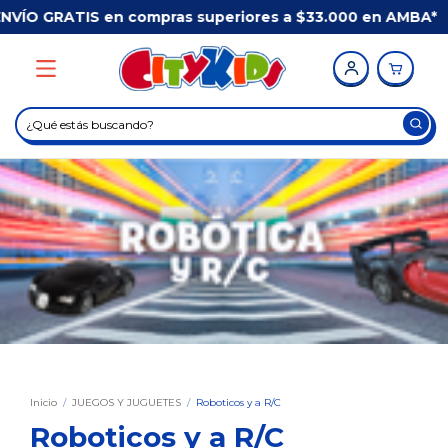
 superiores a $33.000 en AMBA*
/
Comprá ANTES de l
Inicio
/
JUEGOS Y JUGUETES
/
Roboticos y a R/C
Roboticos y a R/C