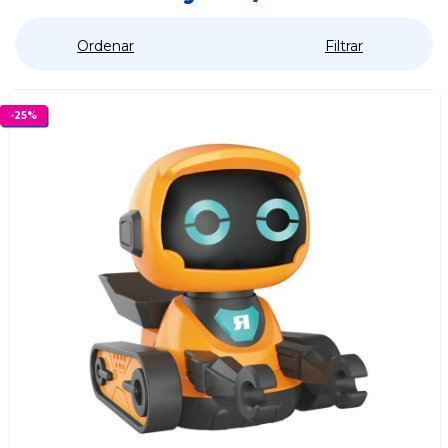
Ordenar
Filtrar
-
25
%