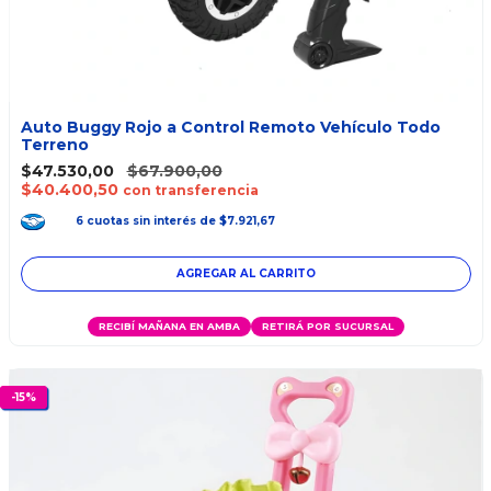
Auto Buggy Rojo a Control Remoto Vehículo Todo
Terreno
$47.530,00
$67.900,00
$40.400,50
con transferencia
6
cuotas
sin interés
de
$7.921,67
RECIBÍ MAÑANA EN AMBA
RETIRÁ POR SUCURSAL
-
15
%