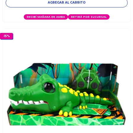
RECIBÍ MAÑANA EN AMBA
RETIRÁ POR SUCURSAL
-
15
%