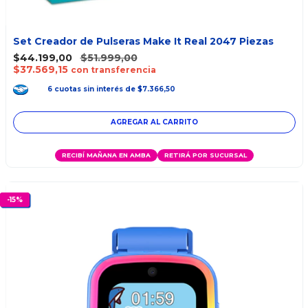
Set Creador de Pulseras Make It Real 2047 Piezas
$44.199,00
$51.999,00
$37.569,15
con transferencia
6
cuotas
sin interés
de
$7.366,50
RECIBÍ MAÑANA EN AMBA
RETIRÁ POR SUCURSAL
-
15
%