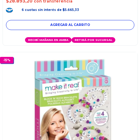
$28.893,20
con transferencia
6
cuotas
sin interés
de
$5.665,33
RECIBÍ MAÑANA EN AMBA
RETIRÁ POR SUCURSAL
-
15
%