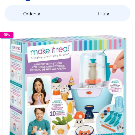
Ordenar
Filtrar
-
15
%