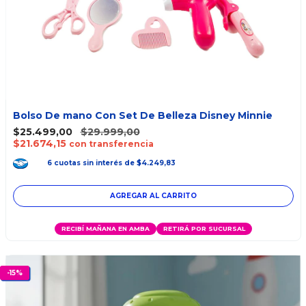
Bolso De mano Con Set De Belleza Disney Minnie
$25.499,00
$29.999,00
$21.674,15
con transferencia
6
cuotas
sin interés
de
$4.249,83
RECIBÍ MAÑANA EN AMBA
RETIRÁ POR SUCURSAL
-
15
%