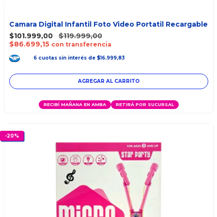
Camara Digital Infantil Foto Video Portatil Recargable
$101.999,00
$119.999,00
$86.699,15
con transferencia
6
cuotas
sin interés
de
$16.999,83
AGREGAR AL CARRITO
RECIBÍ MAÑANA EN AMBA
RETIRÁ POR SUCURSAL
-
20
%