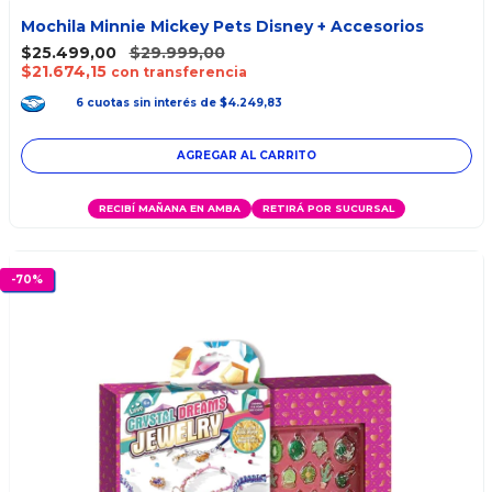
Mochila Minnie Mickey Pets Disney + Accesorios
$25.499,00
$29.999,00
$21.674,15
con transferencia
6
cuotas
sin interés
de
$4.249,83
AGREGAR AL CARRITO
RECIBÍ MAÑANA EN AMBA
RETIRÁ POR SUCURSAL
-
70
%