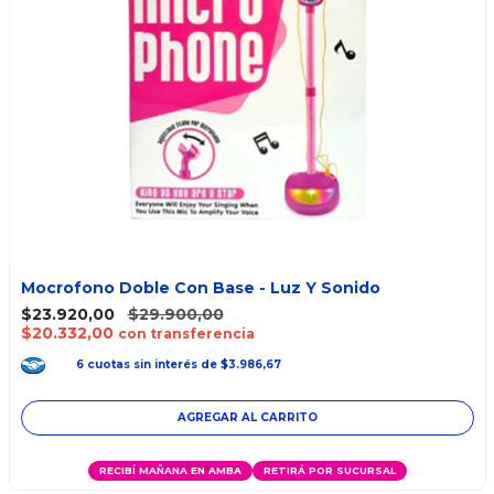
Mocrofono Doble Con Base - Luz Y Sonido
$23.920,00
$29.900,00
$20.332,00
con transferencia
6
cuotas
sin interés
de
$3.986,67
RECIBÍ MAÑANA EN AMBA
RETIRÁ POR SUCURSAL