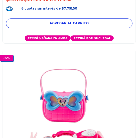
6
cuotas
sin interés
de
$7.791,50
RECIBÍ MAÑANA EN AMBA
RETIRÁ POR SUCURSAL
-
15
%