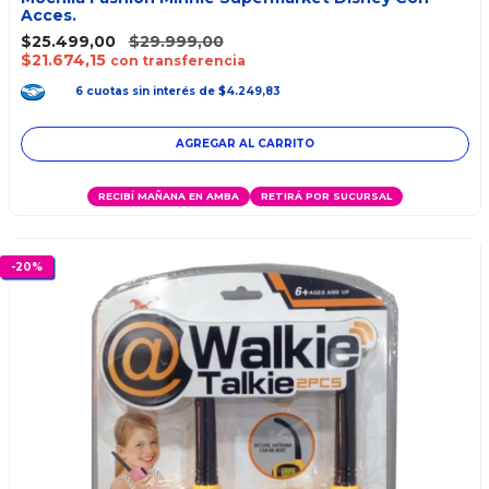
Acces.
$25.499,00
$29.999,00
$21.674,15
con transferencia
6
cuotas
sin interés
de
$4.249,83
RECIBÍ MAÑANA EN AMBA
RETIRÁ POR SUCURSAL
-
20
%