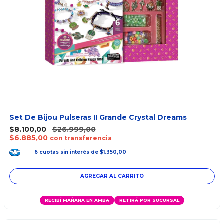
Set De Bijou Pulseras II Grande Crystal Dreams
$8.100,00
$26.999,00
$6.885,00
con transferencia
6
cuotas
sin interés
de
$1.350,00
RECIBÍ MAÑANA EN AMBA
RETIRÁ POR SUCURSAL