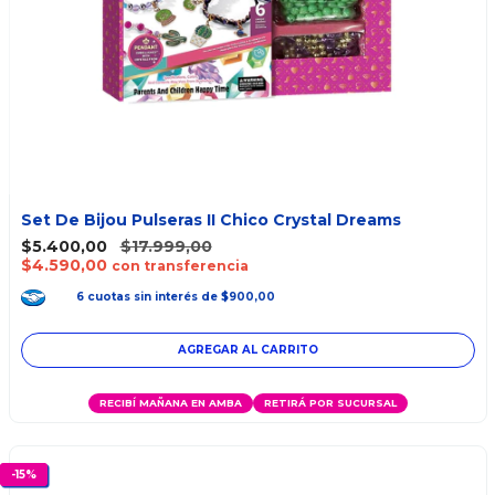
Set De Bijou Pulseras II Chico Crystal Dreams
$5.400,00
$17.999,00
$4.590,00
con transferencia
6
cuotas
sin interés
de
$900,00
RECIBÍ MAÑANA EN AMBA
RETIRÁ POR SUCURSAL
-
15
%