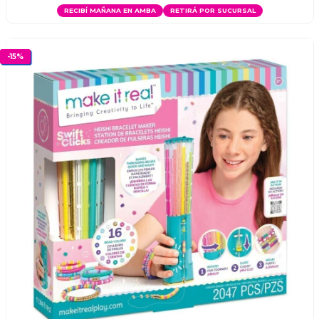
RECIBÍ MAÑANA EN AMBA
RETIRÁ POR SUCURSAL
-
15
%