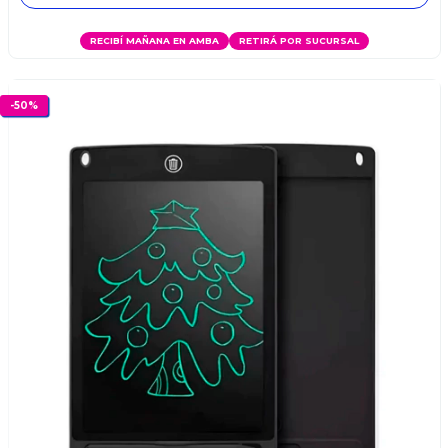
RECIBÍ MAÑANA EN AMBA
RETIRÁ POR SUCURSAL
-
50
%