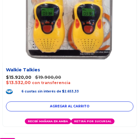
Walkie Talkies
$15.920,00
$19.900,00
$13.532,00
con transferencia
6
cuotas
sin interés
de
$2.653,33
RECIBÍ MAÑANA EN AMBA
RETIRÁ POR SUCURSAL