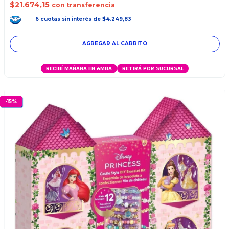
$21.674,15
con transferencia
6
cuotas
sin interés
de
$4.249,83
RECIBÍ MAÑANA EN AMBA
RETIRÁ POR SUCURSAL
-
15
%