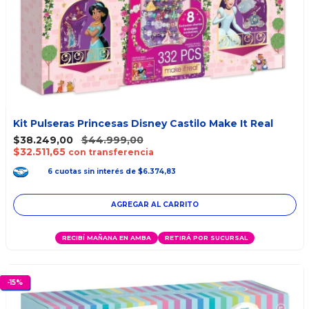
Kit Pulseras Princesas Disney Castilo Make It Real
$38.249,00
$44.999,00
$32.511,65
con transferencia
6
cuotas
sin interés
de
$6.374,83
RECIBÍ MAÑANA EN AMBA
RETIRÁ POR SUCURSAL
-
15
%