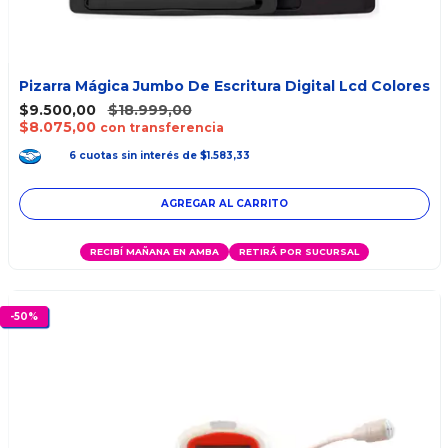
Pizarra Mágica Jumbo De Escritura Digital Lcd Colores
$9.500,00
$18.999,00
$8.075,00
con transferencia
6
cuotas
sin interés
de
$1.583,33
AGREGAR AL CARRITO
RECIBÍ MAÑANA EN AMBA
RETIRÁ POR SUCURSAL
-
50
%