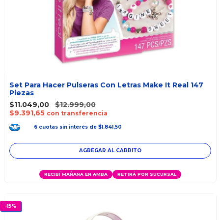
Set Para Hacer Pulseras Con Letras Make It Real 147
Piezas
$11.049,00
$12.999,00
$9.391,65
con transferencia
6
cuotas
sin interés
de
$1.841,50
RECIBÍ MAÑANA EN AMBA
RETIRÁ POR SUCURSAL
-
15
%