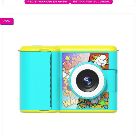
RECIBÍ MAÑANA EN AMBA
RETIRÁ POR SUCURSAL
-
15
%