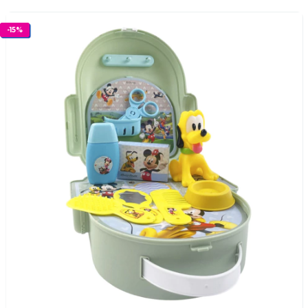
-
15
%