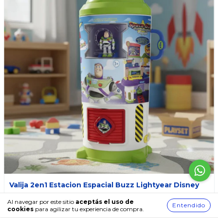
Valija 2en1 Estacion Espacial Buzz Lightyear Disney
$59.499,00
$69.999,00
Al navegar por este sitio
aceptás el uso de
$50.574,15
Entendido
con transferencia
cookies
para agilizar tu experiencia de compra.