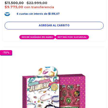
$11.500,00
$22.999,00
$9.775,00
con transferencia
6
cuotas
sin interés
de
$1.916,67
AGREGAR AL CARRITO
RECIBÍ MAÑANA EN AMBA
RETIRÁ POR SUCURSAL
-
70
%