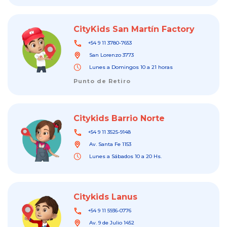
CityKids San Martín Factory
+54 9 11 3780-7653
San Lorenzo 3773
Lunes a Domingos 10 a 21 horas
Punto de Retiro
Citykids Barrio Norte
+54 9 11 3525-9148
Av. Santa Fe 1153
Lunes a Sábados 10 a 20 Hs.
Citykids Lanus
+54 9 11 5936-0776
Av. 9 de Julio 1452