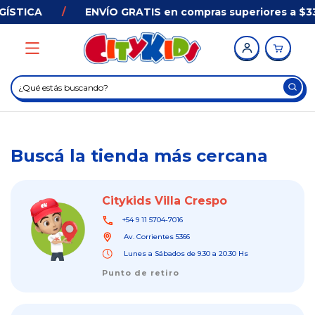
GÍSTICA
/
ENVÍO GRATIS en compras superiores a $33
Buscá la tienda más cercana
Citykids Villa Crespo
+54 9 11 5704-7016
Av. Corrientes 5366
Lunes a Sábados de 9.30 a 20.30 Hs
Punto de retiro